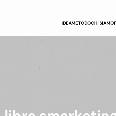
IDEA
METODO
CHI SIAMO
l libro smarketin