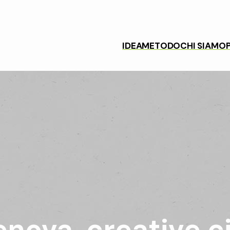
IDEA
METODO
CHI SIAMO
nova, creative c