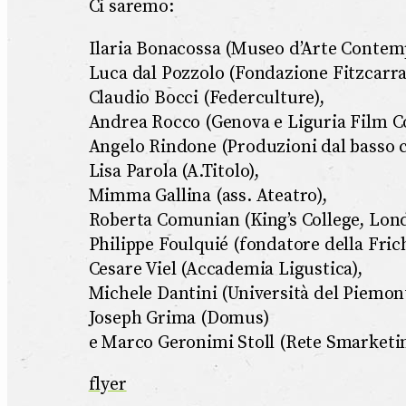
Ci saremo:
Ilaria Bonacossa (Museo d’Arte Contemp
Luca dal Pozzolo (Fondazione Fitzcarra
Claudio Bocci (Federculture),
Andrea Rocco (Genova e Liguria Film 
Angelo Rindone (Produzioni dal basso 
Lisa Parola (A.Titolo),
Mimma Gallina (ass. Ateatro),
Roberta Comunian (King’s College, Lon
Philippe Foulquié (fondatore della Frich
Cesare Viel (Accademia Ligustica),
Michele Dantini (Università del Piemont
Joseph Grima (Domus)
e Marco Geronimi Stoll (Rete Smarketin
flyer