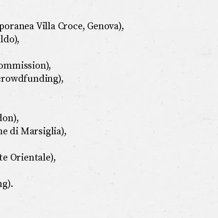
oranea Villa Croce, Genova),
ldo),
Commission),
crowdfunding),
don),
e di Marsiglia),
e Orientale),
g).