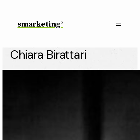
Vai
al
contenuto
smarketing°
Chiara Birattari