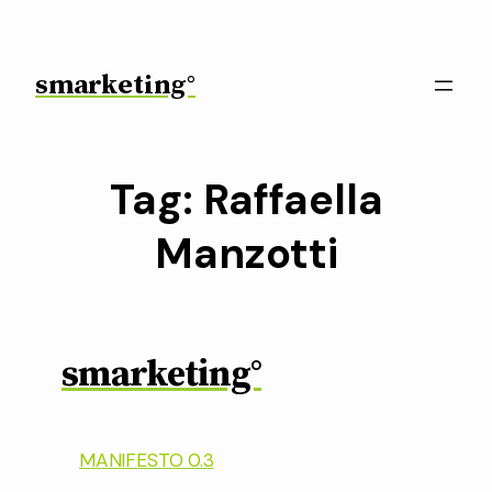
Vai
al
contenuto
smarketing°
Tag:
Raffaella
Manzotti
smarketing°
MANIFESTO 0.3