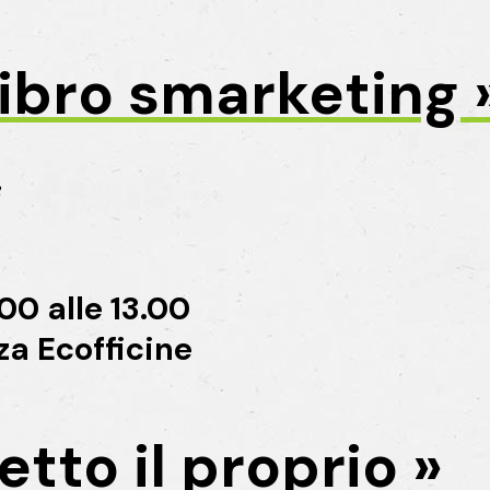
libro smarketing 
e
00 alle 13.00
zza Ecofficine
tto il proprio »