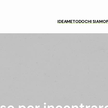
IDEA
METODO
CHI SIAMO
se per incontrarc