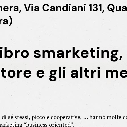
hera, Via Candiani 131, Qua
ra)
libro smarketing,
tore e gli altri m
 di sé stessi, piccole cooperative, … hanno molte c
arketing “business oriented”.