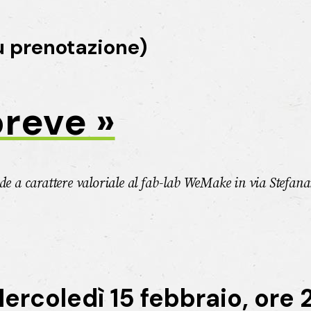
u prenotazione)
reve »
ende a carattere valoriale al fab-lab WeMake in via Stefa
coledì 15 febbraio, ore 