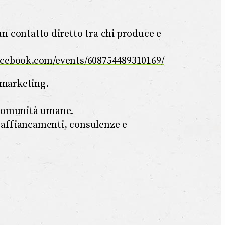
 un contatto diretto tra chi produce e
acebook.com/events/608754489310169/
l marketing.
e comunità umane.
 affiancamenti, consulenze e